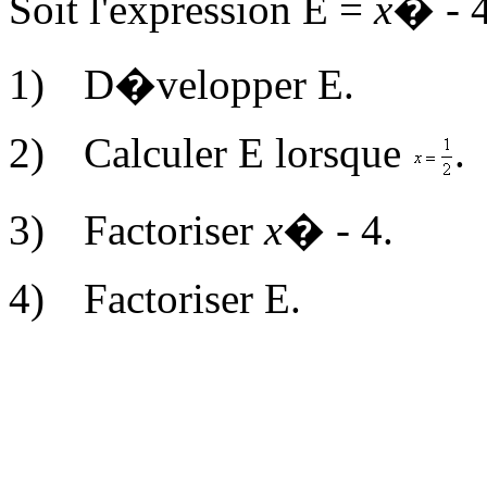
Soit l'expression E =
x
� - 4
1)
D�velopper E.
2)
Calculer E lorsque
.
3)
Factoriser
x
� - 4.
4)
Factoriser E.