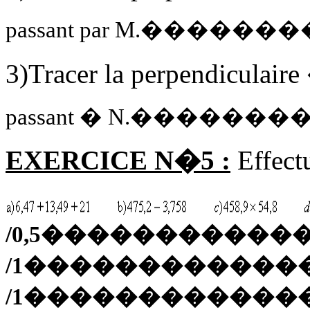
passant par M.�����
3)Tracer la perpendiculair
passant � N.�����
EXERCICE N�5 :
Effectu
/0,5����������
/1������������
/1������������