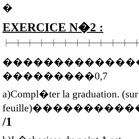
�
EXERCICE N�2 :
�������������
���������0,7
a)Compl�ter la graduation. (sur 
feuille)�������
/1