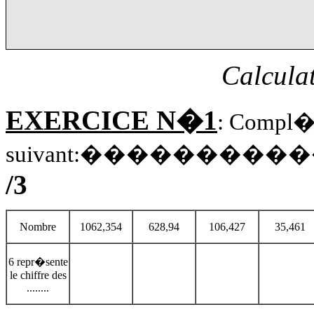
Calculat
EXERCICE N�1
: Compl�t
suivant:������
/3
Nombre
1062,354
628,94
106,427
35,461
6 repr�sente
le chiffre des
........