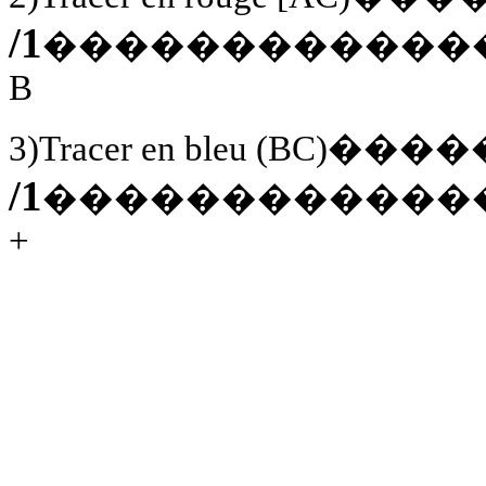
/1
������������
B
3)Tracer en bleu (BC)
/1
������������
+