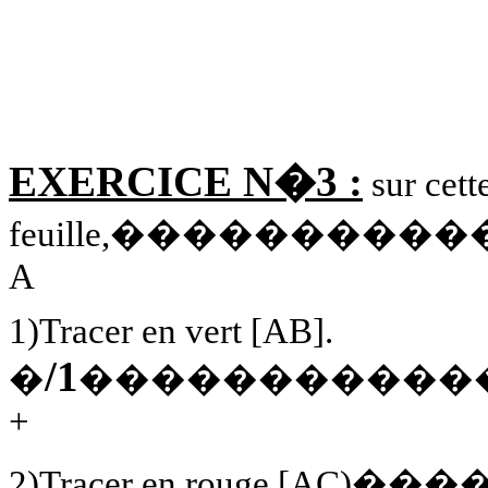
EXERCICE N�3 :
sur cett
feuille,�������
A
1)Tracer en vert [AB].
/1
�
�����������
+
2)Tracer en rouge [AC