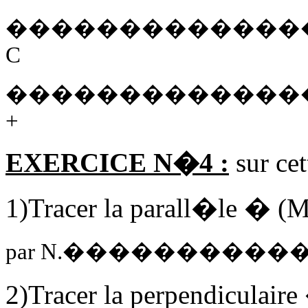
�������������
C
�������������
+
EXERCICE N�4 :
sur cet
1)Tracer la parall�le � (M
par N.��������
2)Tracer la perpendiculair